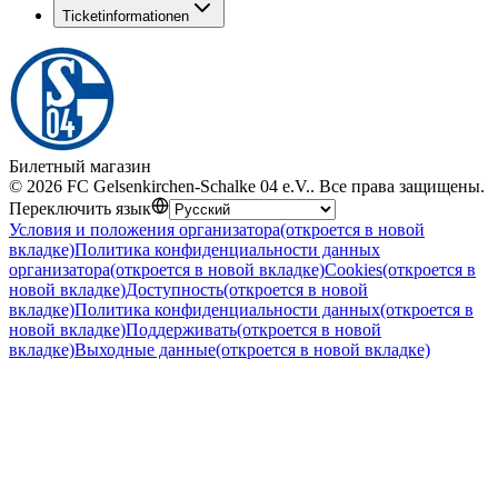
Ticketinformationen
Билетный магазин
©
2026
FC Gelsenkirchen-Schalke 04 e.V.
.
Все права защищены
.
Переключить язык
Условия и положения организатора
(откроется в новой
вкладке)
Политика конфиденциальности данных
организатора
(откроется в новой вкладке)
Cookies
(откроется в
новой вкладке)
Доступность
(откроется в новой
вкладке)
Политика конфиденциальности данных
(откроется в
новой вкладке)
Поддерживать
(откроется в новой
вкладке)
Выходные данные
(откроется в новой вкладке)