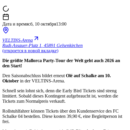
Дата и время
сб, 10 октября
13:00
VELTINS-Arena
Rudi-Assauer-Platz 1
,
45891 Gelsenkirchen
(откроется в новой вкладке)
Die größte Mallorca Party-Tour der Welt geht auch 2026 an
den Start!
Den Saisonabschluss bildet erneut
Olé auf Schalke am 10.
Oktober
in der VELTINS-Arena.
Schnell sein lohnt sich, denn die Early Bird Tickets sind streng
limitiert. Sobald dieses Kontingent aufgebraucht ist, werden die
Tickets zum Normalpreis verkauft.
Rollstuhlfahrer können Tickets über den Kundenservice des FC
Schalke 04 bestellen. Diese kosten 39,90 €, eine Begleitperson ist
frei.