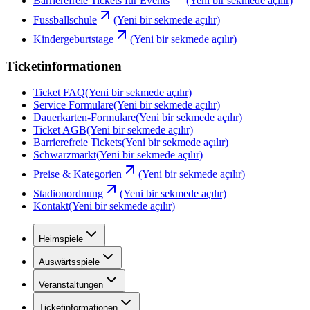
Barrierefreie Tickets für Events
(Yeni bir sekmede açılır)
Fussballschule
(Yeni bir sekmede açılır)
Kindergeburtstage
(Yeni bir sekmede açılır)
Ticketinformationen
Ticket FAQ
(Yeni bir sekmede açılır)
Service Formulare
(Yeni bir sekmede açılır)
Dauerkarten-Formulare
(Yeni bir sekmede açılır)
Ticket AGB
(Yeni bir sekmede açılır)
Barrierefreie Tickets
(Yeni bir sekmede açılır)
Schwarzmarkt
(Yeni bir sekmede açılır)
Preise & Kategorien
(Yeni bir sekmede açılır)
Stadionordnung
(Yeni bir sekmede açılır)
Kontakt
(Yeni bir sekmede açılır)
Heimspiele
Auswärtsspiele
Veranstaltungen
Ticketinformationen