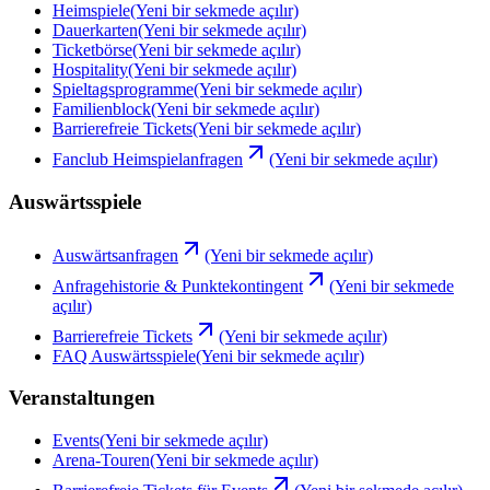
Heimspiele
(Yeni bir sekmede açılır)
Dauerkarten
(Yeni bir sekmede açılır)
Ticketbörse
(Yeni bir sekmede açılır)
Hospitality
(Yeni bir sekmede açılır)
Spieltagsprogramme
(Yeni bir sekmede açılır)
Familienblock
(Yeni bir sekmede açılır)
Barrierefreie Tickets
(Yeni bir sekmede açılır)
Fanclub Heimspielanfragen
(Yeni bir sekmede açılır)
Auswärtsspiele
Auswärtsanfragen
(Yeni bir sekmede açılır)
Anfragehistorie & Punktekontingent
(Yeni bir sekmede
açılır)
Barrierefreie Tickets
(Yeni bir sekmede açılır)
FAQ Auswärtsspiele
(Yeni bir sekmede açılır)
Veranstaltungen
Events
(Yeni bir sekmede açılır)
Arena-Touren
(Yeni bir sekmede açılır)