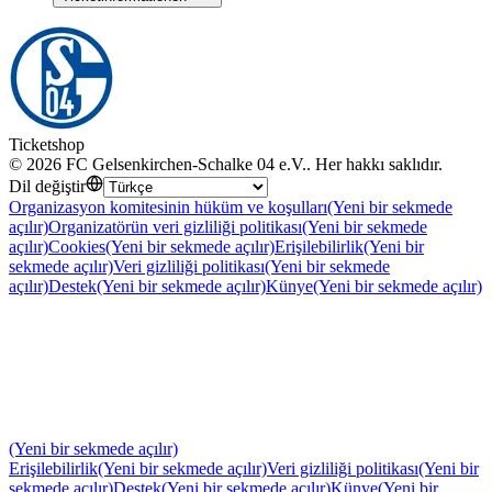
Ticketshop
©
2026
FC Gelsenkirchen-Schalke 04 e.V.
.
Her hakkı saklıdır
.
Dil değiştir
Organizasyon komitesinin hüküm ve koşulları
(Yeni bir sekmede
açılır)
Organizatörün veri gizliliği politikası
(Yeni bir sekmede
açılır)
Cookies
(Yeni bir sekmede açılır)
Erişilebilirlik
(Yeni bir
sekmede açılır)
Veri gizliliği politikası
(Yeni bir sekmede
açılır)
Destek
(Yeni bir sekmede açılır)
Künye
(Yeni bir sekmede açılır)
(Yeni bir sekmede açılır)
Erişilebilirlik
(Yeni bir sekmede açılır)
Veri gizliliği politikası
(Yeni bir
sekmede açılır)
Destek
(Yeni bir sekmede açılır)
Künye
(Yeni bir