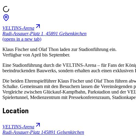
VELTINS-Arena
Rudi-Assauer-Platz 1
,
45891 Gelsenkirchen
(opens in a new tab)
Klaus Fischer und Olaf Thon laden zur Stadionführung ein.
Verfügbar von April bis September.
Eine Stadionführung durch die VELTINS-Arena – für Fans der Königsb
beeindruckenden Bauwerks, sondern erhalten auch einen exklusiven E
Die beiden Ehrenspielführer Klaus Fischer und Olaf Thon führen ab
Schalke. Gemeinsam mit den Besuchern lassen die Vereinslegenden pe
Vergleiche zwischen Glückauf-Kampfbahn, Parkstadion und der VELTI
Spielertunnel, Medienzentrum mit Pressekonferenzraum, Stadionkapel
Location
VELTINS-Arena
Rudi-Assauer-Platz 1
45891 Gelsenkirchen