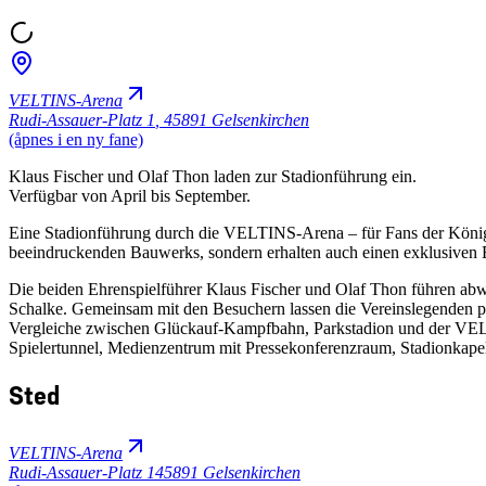
VELTINS-Arena
Rudi-Assauer-Platz 1
,
45891 Gelsenkirchen
(åpnes i en ny fane)
Klaus Fischer und Olaf Thon laden zur Stadionführung ein.
Verfügbar von April bis September.
Eine Stadionführung durch die VELTINS-Arena – für Fans der Königsb
beeindruckenden Bauwerks, sondern erhalten auch einen exklusiven E
Die beiden Ehrenspielführer Klaus Fischer und Olaf Thon führen ab
Schalke. Gemeinsam mit den Besuchern lassen die Vereinslegenden pe
Vergleiche zwischen Glückauf-Kampfbahn, Parkstadion und der VELTI
Spielertunnel, Medienzentrum mit Pressekonferenzraum, Stadionkapel
Sted
VELTINS-Arena
Rudi-Assauer-Platz 1
45891 Gelsenkirchen