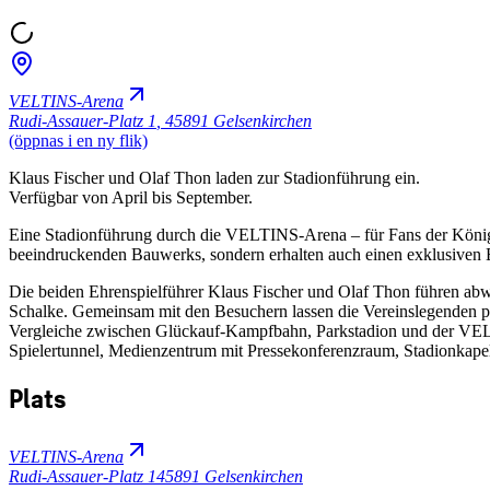
VELTINS-Arena
Rudi-Assauer-Platz 1
,
45891 Gelsenkirchen
(öppnas i en ny flik)
Klaus Fischer und Olaf Thon laden zur Stadionführung ein.
Verfügbar von April bis September.
Eine Stadionführung durch die VELTINS-Arena – für Fans der Königsb
beeindruckenden Bauwerks, sondern erhalten auch einen exklusiven E
Die beiden Ehrenspielführer Klaus Fischer und Olaf Thon führen ab
Schalke. Gemeinsam mit den Besuchern lassen die Vereinslegenden pe
Vergleiche zwischen Glückauf-Kampfbahn, Parkstadion und der VELTI
Spielertunnel, Medienzentrum mit Pressekonferenzraum, Stadionkapel
Plats
VELTINS-Arena
Rudi-Assauer-Platz 1
45891 Gelsenkirchen