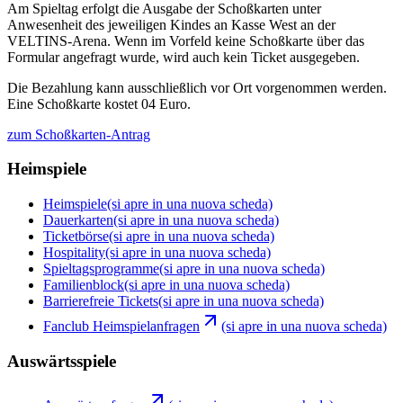
Am Spieltag erfolgt die Ausgabe der Schoßkarten unter
Anwesenheit des jeweiligen Kindes an Kasse West an der
VELTINS-Arena. Wenn im Vorfeld keine Schoßkarte über das
Formular angefragt wurde, wird auch kein Ticket ausgegeben.
Die Bezahlung kann ausschließlich vor Ort vorgenommen werden.
Eine Schoßkarte kostet 04 Euro.
zum Schoßkarten-Antrag
Heimspiele
Heimspiele
(si apre in una nuova scheda)
Dauerkarten
(si apre in una nuova scheda)
Ticketbörse
(si apre in una nuova scheda)
Hospitality
(si apre in una nuova scheda)
Spieltagsprogramme
(si apre in una nuova scheda)
Familienblock
(si apre in una nuova scheda)
Barrierefreie Tickets
(si apre in una nuova scheda)
Fanclub Heimspielanfragen
(si apre in una nuova scheda)
Auswärtsspiele