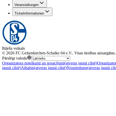
Veranstaltungen
Ticketinformationen
Biļešu veikals
©
2026
FC Gelsenkirchen-Schalke 04 e.V.
.
Visas tiesības aizsargātas.
Pārslēgt valodu
Organizatora noteikumi un nosacījumi
(atveras jaunā cilnē)
Organizator
jaunā cilnē)
Atbalsts
(atveras jaunā cilnē)
Nospiedums
(atveras jaunā cil