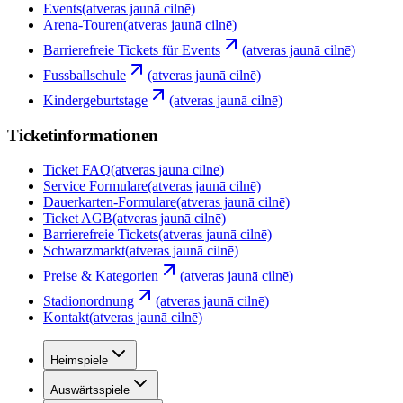
Events
(atveras jaunā cilnē)
Arena-Touren
(atveras jaunā cilnē)
Barrierefreie Tickets für Events
(atveras jaunā cilnē)
Fussballschule
(atveras jaunā cilnē)
Kindergeburtstage
(atveras jaunā cilnē)
Ticketinformationen
Ticket FAQ
(atveras jaunā cilnē)
Service Formulare
(atveras jaunā cilnē)
Dauerkarten-Formulare
(atveras jaunā cilnē)
Ticket AGB
(atveras jaunā cilnē)
Barrierefreie Tickets
(atveras jaunā cilnē)
Schwarzmarkt
(atveras jaunā cilnē)
Preise & Kategorien
(atveras jaunā cilnē)
Stadionordnung
(atveras jaunā cilnē)
Kontakt
(atveras jaunā cilnē)
Heimspiele
Auswärtsspiele