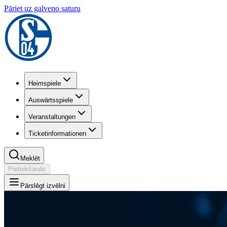
Pāriet uz galveno saturu
Heimspiele
Auswärtsspiele
Veranstaltungen
Ticketinformationen
Meklēt
Pieteikšanās
Pārslēgt izvēlni