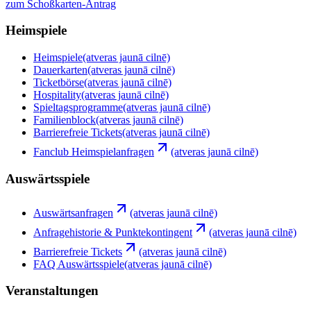
zum Schoßkarten-Antrag
Heimspiele
Heimspiele
(atveras jaunā cilnē)
Dauerkarten
(atveras jaunā cilnē)
Ticketbörse
(atveras jaunā cilnē)
Hospitality
(atveras jaunā cilnē)
Spieltagsprogramme
(atveras jaunā cilnē)
Familienblock
(atveras jaunā cilnē)
Barrierefreie Tickets
(atveras jaunā cilnē)
Fanclub Heimspielanfragen
(atveras jaunā cilnē)
Auswärtsspiele
Auswärtsanfragen
(atveras jaunā cilnē)
Anfragehistorie & Punktekontingent
(atveras jaunā cilnē)
Barrierefreie Tickets
(atveras jaunā cilnē)
FAQ Auswärtsspiele
(atveras jaunā cilnē)
Veranstaltungen