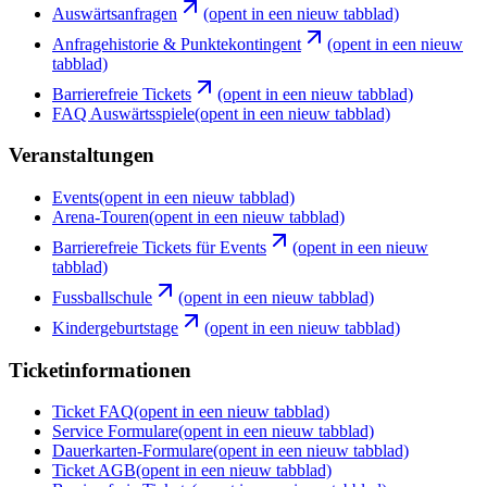
Auswärtsanfragen
(opent in een nieuw tabblad)
Anfragehistorie & Punktekontingent
(opent in een nieuw
tabblad)
Barrierefreie Tickets
(opent in een nieuw tabblad)
FAQ Auswärtsspiele
(opent in een nieuw tabblad)
Veranstaltungen
Events
(opent in een nieuw tabblad)
Arena-Touren
(opent in een nieuw tabblad)
Barrierefreie Tickets für Events
(opent in een nieuw
tabblad)
Fussballschule
(opent in een nieuw tabblad)
Kindergeburtstage
(opent in een nieuw tabblad)
Ticketinformationen
Ticket FAQ
(opent in een nieuw tabblad)
Service Formulare
(opent in een nieuw tabblad)
Dauerkarten-Formulare
(opent in een nieuw tabblad)
Ticket AGB
(opent in een nieuw tabblad)