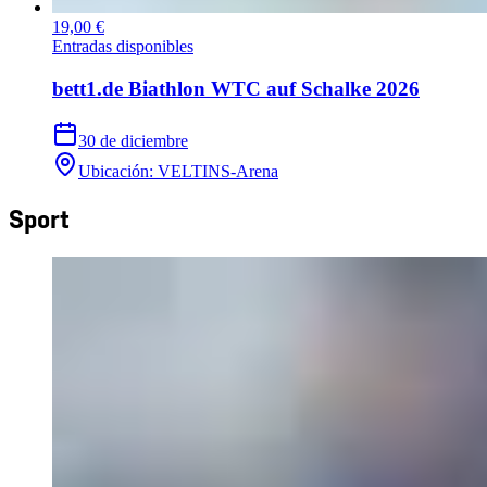
19,00 €
Entradas disponibles
bett1.de Biathlon WTC auf Schalke 2026
30 de diciembre
Ubicación
:
VELTINS-Arena
Sport