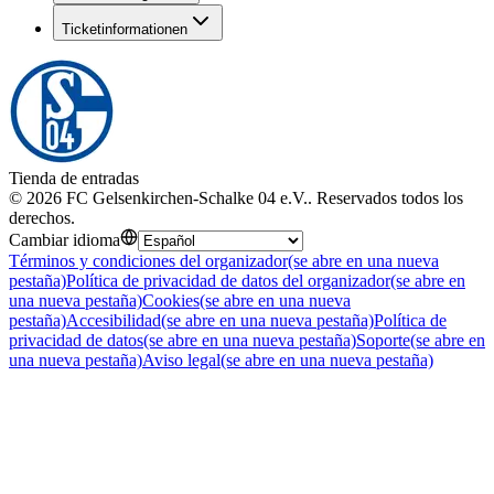
Ticketinformationen
Tienda de entradas
©
2026
FC Gelsenkirchen-Schalke 04 e.V.
.
Reservados todos los
derechos
.
Cambiar idioma
Términos y condiciones del organizador
(se abre en una nueva
pestaña)
Política de privacidad de datos del organizador
(se abre en
una nueva pestaña)
Cookies
(se abre en una nueva
pestaña)
Accesibilidad
(se abre en una nueva pestaña)
Política de
privacidad de datos
(se abre en una nueva pestaña)
Soporte
(se abre en
una nueva pestaña)
Aviso legal
(se abre en una nueva pestaña)