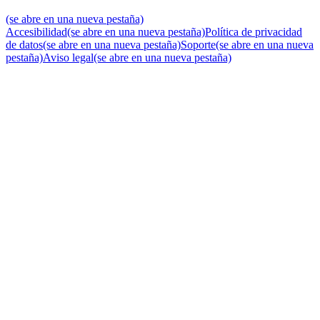
(se abre en una nueva pestaña)
Accesibilidad
(se abre en una nueva pestaña)
Política de privacidad
de datos
(se abre en una nueva pestaña)
Soporte
(se abre en una nueva
pestaña)
Aviso legal
(se abre en una nueva pestaña)