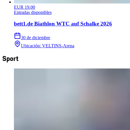
EUR 19.00
Entradas disponibles
bett1.de Biathlon WTC auf Schalke 2026
30 de diciembre
Ubicación
:
VELTINS-Arena
Sport