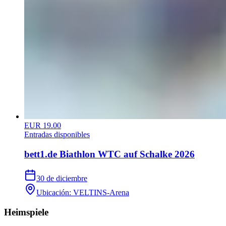
EUR 19.00
Entradas disponibles
bett1.de Biathlon WTC auf Schalke 2026
30 de diciembre
Ubicación
:
VELTINS-Arena
Heimspiele