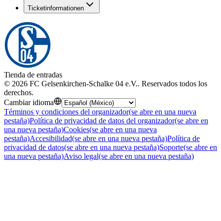
Ticketinformationen
Tienda de entradas
©
2026
FC Gelsenkirchen-Schalke 04 e.V.
.
Reservados todos los
derechos
.
Cambiar idioma
Términos y condiciones del organizador
(se abre en una nueva
pestaña)
Política de privacidad de datos del organizador
(se abre en
una nueva pestaña)
Cookies
(se abre en una nueva
pestaña)
Accesibilidad
(se abre en una nueva pestaña)
Política de
privacidad de datos
(se abre en una nueva pestaña)
Soporte
(se abre en
una nueva pestaña)
Aviso legal
(se abre en una nueva pestaña)