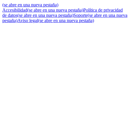
(se abre en una nueva pestaña)
Accesibilidad
(se abre en una nueva pestaña)
Política de privacidad
de datos
(se abre en una nueva pestaña)
Soporte
(se abre en una nueva
pestaña)
Aviso legal
(se abre en una nueva pestaña)