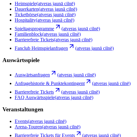
Heimspiele
(atveras jaunā cilnē)
Dauerkarten
(atveras jaunā cilnē)
Ticketbörse
(atveras jaunā cilnē)
Hospitality
(atveras jaunā cilnē)
Spieltagsprogramme
(atveras jaunā cilnē)
Familienblock
(atveras jaunā cilnē)
Barrierefreie Tickets
(atveras jaunā cilnē)
Fanclub Heimspielanfragen
(atveras jaunā cilnē)
Auswärtsspiele
Auswärtsanfragen
(atveras jaunā cilnē)
Anfragehistorie & Punktekontingent
(atveras jaunā cilnē)
Barrierefreie Tickets
(atveras jaunā cilnē)
FAQ Auswärtsspiele
(atveras jaunā cilnē)
Veranstaltungen
Events
(atveras jaunā cilnē)
Arena-Touren
(atveras jaunā cilnē)
Barrierefreie Tickets für Events
(atveras jaunā cilnē)