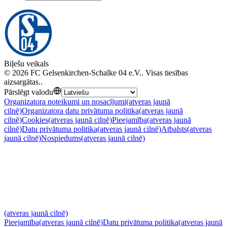
Biļešu veikals
©
2026
FC Gelsenkirchen-Schalke 04 e.V.
.
Visas tiesības
aizsargātas.
.
Pārslēgt valodu
Organizatora noteikumi un nosacījumi
(atveras jaunā
cilnē)
Organizatora datu privātuma politika
(atveras jaunā
cilnē)
Cookies
(atveras jaunā cilnē)
Pieejamība
(atveras jaunā
cilnē)
Datu privātuma politika
(atveras jaunā cilnē)
Atbalsts
(atveras
jaunā cilnē)
Nospiedums
(atveras jaunā cilnē)
(atveras jaunā cilnē)
Pieejamība
(atveras jaunā cilnē)
Datu privātuma politika
(atveras jaunā