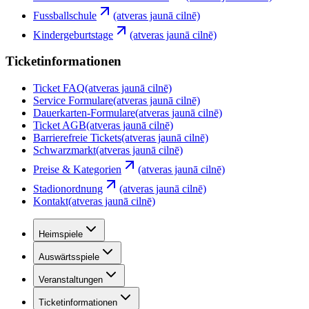
Fussballschule
(atveras jaunā cilnē)
Kindergeburtstage
(atveras jaunā cilnē)
Ticketinformationen
Ticket FAQ
(atveras jaunā cilnē)
Service Formulare
(atveras jaunā cilnē)
Dauerkarten-Formulare
(atveras jaunā cilnē)
Ticket AGB
(atveras jaunā cilnē)
Barrierefreie Tickets
(atveras jaunā cilnē)
Schwarzmarkt
(atveras jaunā cilnē)
Preise & Kategorien
(atveras jaunā cilnē)
Stadionordnung
(atveras jaunā cilnē)
Kontakt
(atveras jaunā cilnē)
Heimspiele
Auswärtsspiele
Veranstaltungen
Ticketinformationen