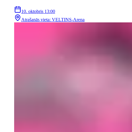
10. oktobris
13:00
Atrašanās vieta
:
VELTINS-Arena