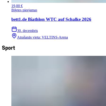
19,00 €
Biļetes pieejamas
bett1.de Biathlon WTC auf Schalke 2026
30. decembris
Atrašanās vieta
:
VELTINS-Arena
Sport