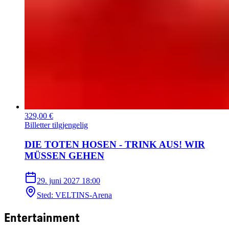
329,00 €
Billetter tilgjengelig
DIE TOTEN HOSEN - TRINK AUS! WIR
MÜSSEN GEHEN
29. juni 2027
18:00
Sted
:
VELTINS-Arena
Entertainment