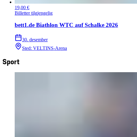
19,00 €
Billetter tilgjengelig
bett1.de Biathlon WTC auf Schalke 2026
30. desember
Sted
:
VELTINS-Arena
Sport