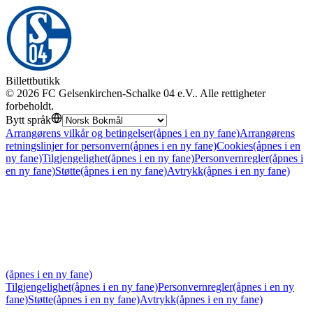
Billettbutikk
©
2026
FC Gelsenkirchen-Schalke 04 e.V.
.
Alle rettigheter
forbeholdt
.
Bytt språk
Arrangørens vilkår og betingelser
(åpnes i en ny fane)
Arrangørens
retningslinjer for personvern
(åpnes i en ny fane)
Cookies
(åpnes i en
ny fane)
Tilgjengelighet
(åpnes i en ny fane)
Personvernregler
(åpnes i
en ny fane)
Støtte
(åpnes i en ny fane)
Avtrykk
(åpnes i en ny fane)
(åpnes i en ny fane)
Tilgjengelighet
(åpnes i en ny fane)
Personvernregler
(åpnes i en ny
fane)
Støtte
(åpnes i en ny fane)
Avtrykk
(åpnes i en ny fane)