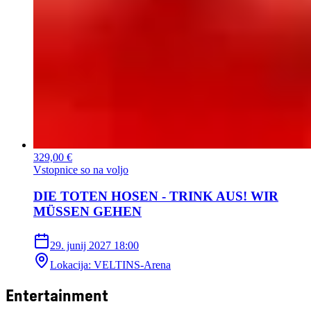
329,00 €
Vstopnice so na voljo
DIE TOTEN HOSEN - TRINK AUS! WIR
MÜSSEN GEHEN
29. junij 2027
18:00
Lokacija
:
VELTINS-Arena
Entertainment