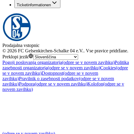
Ticketinformationen
Prodajalna vstopnic
©
2026
FC Gelsenkirchen-Schalke 04 e.V.
.
Vse pravice pridržane
.
Preklopi jezik
Pogoji poslovanja organizatorja
(odpre se v novem zavihku)
Politika
zasebnosti organizatorja
(odpre se v novem zavihku)
Cookies
(odpre
se v novem zavihku)
Dostopnost
(odpre se v novem
zavihku)
Pravilnik o zasebnosti podatkov
(odpre se v novem
zavihku)
Podpora
(odpre se v novem zavihku)
Kolofon
(odpre se v
novem zavihku)
(odpre se v novem zavihku)