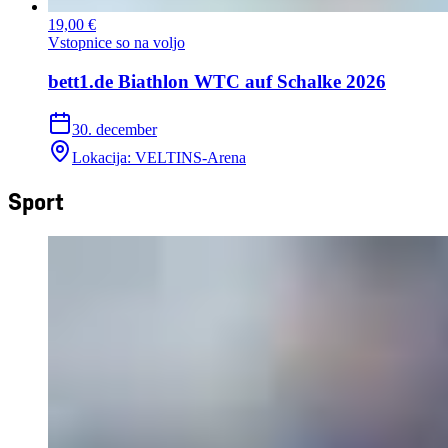
19,00 €
Vstopnice so na voljo
bett1.de Biathlon WTC auf Schalke 2026
30. december
Lokacija
:
VELTINS-Arena
Sport