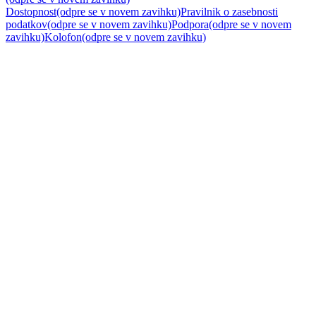
Dostopnost
(odpre se v novem zavihku)
Pravilnik o zasebnosti
podatkov
(odpre se v novem zavihku)
Podpora
(odpre se v novem
zavihku)
Kolofon
(odpre se v novem zavihku)