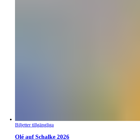
Biljetter tillgängliga
Olé auf Schalke 2026