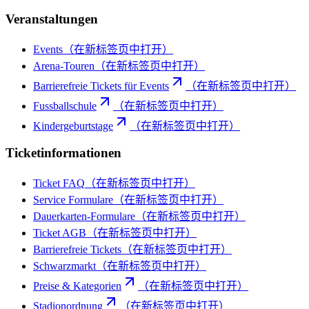
Veranstaltungen
Events
（在新标签页中打开）
Arena-Touren
（在新标签页中打开）
Barrierefreie Tickets für Events
（在新标签页中打开）
Fussballschule
（在新标签页中打开）
Kindergeburtstage
（在新标签页中打开）
Ticketinformationen
Ticket FAQ
（在新标签页中打开）
Service Formulare
（在新标签页中打开）
Dauerkarten-Formulare
（在新标签页中打开）
Ticket AGB
（在新标签页中打开）
Barrierefreie Tickets
（在新标签页中打开）
Schwarzmarkt
（在新标签页中打开）
Preise & Kategorien
（在新标签页中打开）
Stadionordnung
（在新标签页中打开）