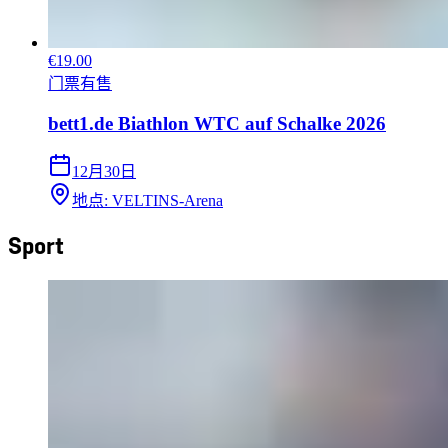
€19.00
门票有售
bett1.de Biathlon WTC auf Schalke 2026
12月30日
地点
:
VELTINS-Arena
Sport