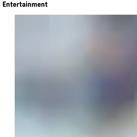
Entertainment