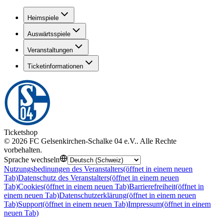
Heimspiele
Auswärtsspiele
Veranstaltungen
Ticketinformationen
Ticketshop
©
2026
FC Gelsenkirchen-Schalke 04 e.V.
.
Alle Rechte
vorbehalten
.
Sprache wechseln
Nutzungsbedinungen des Veranstalters
(öffnet in einem neuen
Tab)
Datenschutz des Veranstalters
(öffnet in einem neuen
Tab)
Cookies
(öffnet in einem neuen Tab)
Barrierefreiheit
(öffnet in
einem neuen Tab)
Datenschutzerklärung
(öffnet in einem neuen
Tab)
Support
(öffnet in einem neuen Tab)
Impressum
(öffnet in einem
neuen Tab)