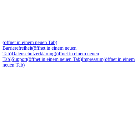
(öffnet in einem neuen Tab)
Barrierefreiheit
(öffnet in einem neuen
Tab)
Datenschutzerklärung
(öffnet in einem neuen
Tab)
Support
(öffnet in einem neuen Tab)
Impressum
(öffnet in einem
neuen Tab)