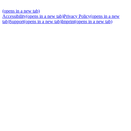
(opens in a new tab)
Accessibility
(opens in a new tab)
Privacy Policy
(opens in a new
tab)
Support
(opens in a new tab)
Imprint
(opens in a new tab)