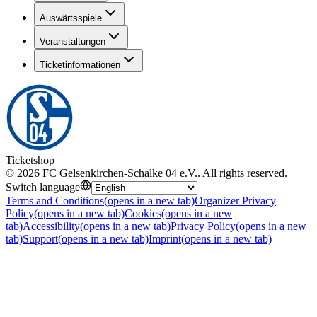
Auswärtsspiele
Veranstaltungen
Ticketinformationen
Ticketshop
©
2026
FC Gelsenkirchen-Schalke 04 e.V.
.
All rights reserved
.
Switch language
Terms and Conditions
(opens in a new tab)
Organizer Privacy
Policy
(opens in a new tab)
Cookies
(opens in a new
tab)
Accessibility
(opens in a new tab)
Privacy Policy
(opens in a new
tab)
Support
(opens in a new tab)
Imprint
(opens in a new tab)