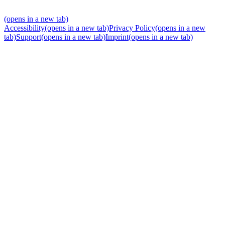
(opens in a new tab)
Accessibility
(opens in a new tab)
Privacy Policy
(opens in a new
tab)
Support
(opens in a new tab)
Imprint
(opens in a new tab)