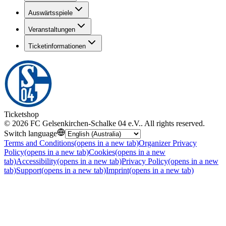
Auswärtsspiele
Veranstaltungen
Ticketinformationen
Ticketshop
©
2026
FC Gelsenkirchen-Schalke 04 e.V.
.
All rights reserved
.
Switch language
Terms and Conditions
(opens in a new tab)
Organizer Privacy
Policy
(opens in a new tab)
Cookies
(opens in a new
tab)
Accessibility
(opens in a new tab)
Privacy Policy
(opens in a new
tab)
Support
(opens in a new tab)
Imprint
(opens in a new tab)