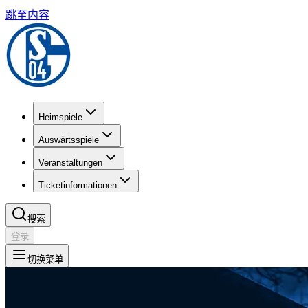
跳至内容
Heimspiele
Auswärtsspiele
Veranstaltungen
Ticketinformationen
搜索
登录
切换菜单