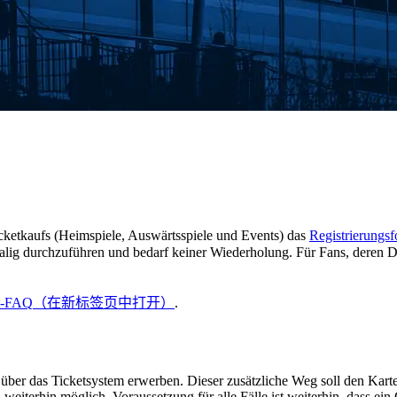
icketkaufs (Heimspiele, Auswärtsspiele und Events) das
Registrierungsf
ig durchzuführen und bedarf keiner Wiederholung. Für Fans, deren Dat
t-FAQ
（在新标签页中打开）
.
l über das Ticketsystem erwerben. Dieser zusätzliche Weg soll den Kart
 weiterhin möglich. Voraussetzung für alle Fälle ist weiterhin, dass e