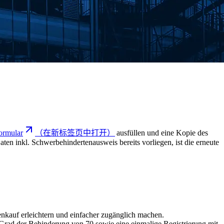
ormular
（在新标签页中打开）
ausfüllen und eine Kopie des
en inkl. Schwerbehindertenausweis bereits vorliegen, ist die erneute
enkauf erleichtern und einfacher zugänglich machen.
in Grad der Behinderung von 70 sowie eine einmalige Registrierung mit