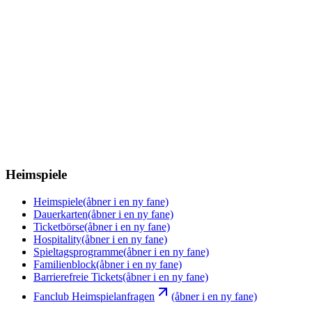
Heimspiele
Heimspiele
(åbner i en ny fane)
Dauerkarten
(åbner i en ny fane)
Ticketbörse
(åbner i en ny fane)
Hospitality
(åbner i en ny fane)
Spieltagsprogramme
(åbner i en ny fane)
Familienblock
(åbner i en ny fane)
Barrierefreie Tickets
(åbner i en ny fane)
Fanclub Heimspielanfragen
(åbner i en ny fane)