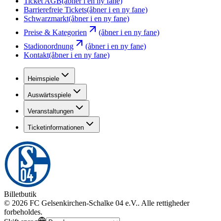
Ticket AGB
(åbner i en ny fane)
Barrierefreie Tickets
(åbner i en ny fane)
Schwarzmarkt
(åbner i en ny fane)
Preise & Kategorien
(åbner i en ny fane)
Stadionordnung
(åbner i en ny fane)
Kontakt
(åbner i en ny fane)
Heimspiele
Auswärtsspiele
Veranstaltungen
Ticketinformationen
Billetbutik
©
2026
FC Gelsenkirchen-Schalke 04 e.V.
.
Alle rettigheder
forbeholdes
.