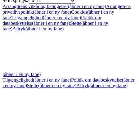
Skift sprog
Arrangørens vilkår og betingelser
(åbner i en ny fane)
Arrangørens
privatlivspolitik
(åbner i en ny fane)
Cookies
(åbner i en ny
fane)
Tilgængelighed
(åbner i en ny fane)
Politik om
databeskyttelse
(åbner i en ny fane)
Støtte
(åbner i en ny
fane)
Aftryk
(åbner i en ny fane)
(åbner i en ny fane)
Tilgængelighed
(åbner i en ny fane)
Politik om databeskyttelse
(åbner
i en ny fane)
Støtte
(åbner i en ny fane)
Aftryk
(åbner i en ny fane)