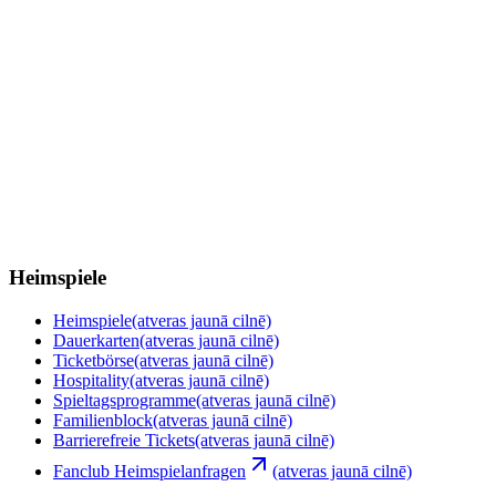
Heimspiele
Heimspiele
(atveras jaunā cilnē)
Dauerkarten
(atveras jaunā cilnē)
Ticketbörse
(atveras jaunā cilnē)
Hospitality
(atveras jaunā cilnē)
Spieltagsprogramme
(atveras jaunā cilnē)
Familienblock
(atveras jaunā cilnē)
Barrierefreie Tickets
(atveras jaunā cilnē)
Fanclub Heimspielanfragen
(atveras jaunā cilnē)