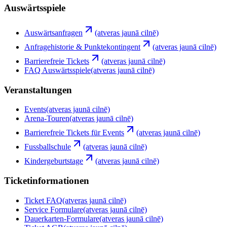
Auswärtsspiele
Auswärtsanfragen
(atveras jaunā cilnē)
Anfragehistorie & Punktekontingent
(atveras jaunā cilnē)
Barrierefreie Tickets
(atveras jaunā cilnē)
FAQ Auswärtsspiele
(atveras jaunā cilnē)
Veranstaltungen
Events
(atveras jaunā cilnē)
Arena-Touren
(atveras jaunā cilnē)
Barrierefreie Tickets für Events
(atveras jaunā cilnē)
Fussballschule
(atveras jaunā cilnē)
Kindergeburtstage
(atveras jaunā cilnē)
Ticketinformationen
Ticket FAQ
(atveras jaunā cilnē)
Service Formulare
(atveras jaunā cilnē)
Dauerkarten-Formulare
(atveras jaunā cilnē)