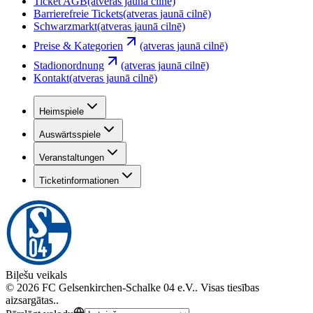
Ticket AGB
(atveras jaunā cilnē)
Barrierefreie Tickets
(atveras jaunā cilnē)
Schwarzmarkt
(atveras jaunā cilnē)
Preise & Kategorien
(atveras jaunā cilnē)
Stadionordnung
(atveras jaunā cilnē)
Kontakt
(atveras jaunā cilnē)
Heimspiele
Auswärtsspiele
Veranstaltungen
Ticketinformationen
Biļešu veikals
©
2026
FC Gelsenkirchen-Schalke 04 e.V.
.
Visas tiesības
aizsargātas.
.