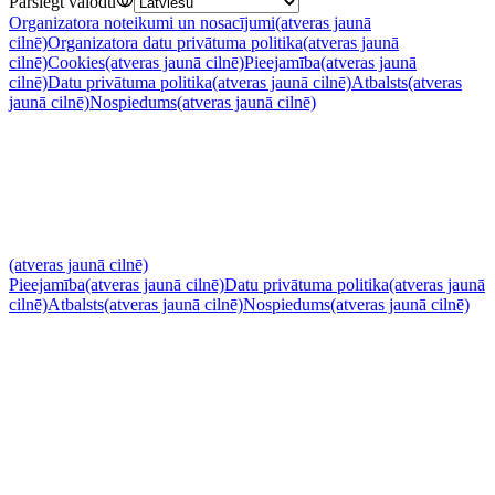
Pārslēgt valodu
Organizatora noteikumi un nosacījumi
(atveras jaunā
cilnē)
Organizatora datu privātuma politika
(atveras jaunā
cilnē)
Cookies
(atveras jaunā cilnē)
Pieejamība
(atveras jaunā
cilnē)
Datu privātuma politika
(atveras jaunā cilnē)
Atbalsts
(atveras
jaunā cilnē)
Nospiedums
(atveras jaunā cilnē)
(atveras jaunā cilnē)
Pieejamība
(atveras jaunā cilnē)
Datu privātuma politika
(atveras jaunā
cilnē)
Atbalsts
(atveras jaunā cilnē)
Nospiedums
(atveras jaunā cilnē)