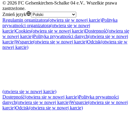
©
2026
FC Gelsenkirchen-Schalke 04 e.V.
.
Wszelkie prawa
zastrzeżone
.
Zmień język
Regulamin organizatora
(otwiera się w nowej karcie)
Polityka
prywatności organizatora
(otwiera się w nowej
karcie)
Cookies
(otwiera się w nowej karcie)
Dostępność
(otwiera się
w nowej karcie)
Polityka prywatności danych
(otwiera się w nowej
karcie)
Wsparcie
(otwiera się w nowej karcie)
Odcisk
(otwiera się w
nowej karcie)
(otwiera się w nowej karcie)
Dostępność
(otwiera się w nowej karcie)
Polityka prywatności
danych
(otwiera się w nowej karcie)
Wsparcie
(otwiera się w nowej
karcie)
Odcisk
(otwiera się w nowej karcie)