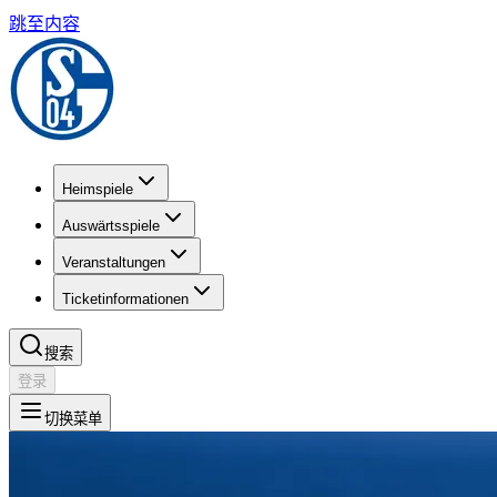
跳至内容
Heimspiele
Auswärtsspiele
Veranstaltungen
Ticketinformationen
搜索
登录
切换菜单