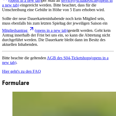
(opens in a new tab)
per Mail an
service@schalke04.de
(opens in
a new tab)
eingereicht werden. Bitte beachtet, dass für die
Umschreibung eine Gebühr in Höhe von 5 Euro erhoben wird.
Sollte der neue Dauerkarteninhabende noch kein Mitglied sein,
muss ebenfalls bis zum letzten Spieltag der jeweiligen Saison ein
Mitgliedsantrag
(opens in a new tab)
gestellt werden. Geht kein
Antrag innerhalb der Frist bei uns ein, so kann die Abtretung nicht
durchgeführt werden. Die Dauerkarte bleibt dann im Besitz des
aktuellen Inhabenden.
Bitte beachte die geltenden
AGB des S04-Ticketshops
(opens in a
new tab)
.
Hier geht's zu den FAQ
Formulare