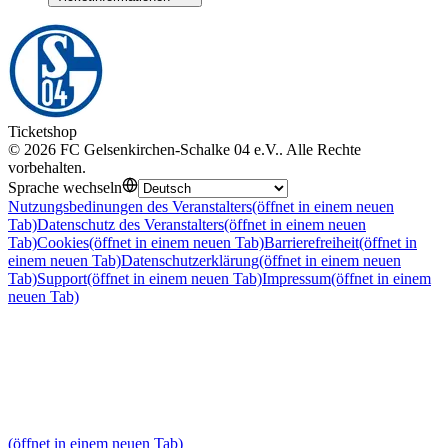
Ticketshop
©
2026
FC Gelsenkirchen-Schalke 04 e.V.
.
Alle Rechte
vorbehalten
.
Sprache wechseln
Nutzungsbedinungen des Veranstalters
(öffnet in einem neuen
Tab)
Datenschutz des Veranstalters
(öffnet in einem neuen
Tab)
Cookies
(öffnet in einem neuen Tab)
Barrierefreiheit
(öffnet in
einem neuen Tab)
Datenschutzerklärung
(öffnet in einem neuen
Tab)
Support
(öffnet in einem neuen Tab)
Impressum
(öffnet in einem
neuen Tab)
(öffnet in einem neuen Tab)