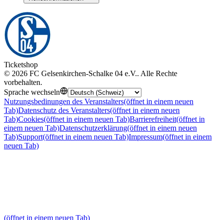
Ticketshop
©
2026
FC Gelsenkirchen-Schalke 04 e.V.
.
Alle Rechte
vorbehalten
.
Sprache wechseln
Nutzungsbedinungen des Veranstalters
(öffnet in einem neuen
Tab)
Datenschutz des Veranstalters
(öffnet in einem neuen
Tab)
Cookies
(öffnet in einem neuen Tab)
Barrierefreiheit
(öffnet in
einem neuen Tab)
Datenschutzerklärung
(öffnet in einem neuen
Tab)
Support
(öffnet in einem neuen Tab)
Impressum
(öffnet in einem
neuen Tab)
(öffnet in einem neuen Tab)