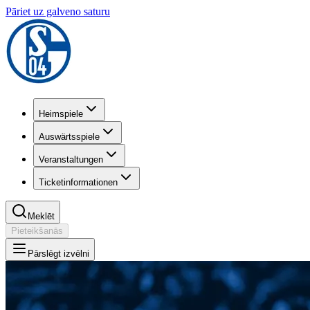
Pāriet uz galveno saturu
Heimspiele
Auswärtsspiele
Veranstaltungen
Ticketinformationen
Meklēt
Pieteikšanās
Pārslēgt izvēlni