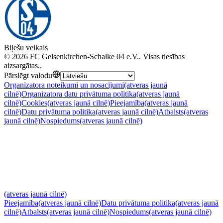
Biļešu veikals
©
2026
FC Gelsenkirchen-Schalke 04 e.V.
.
Visas tiesības
aizsargātas.
.
Pārslēgt valodu
Organizatora noteikumi un nosacījumi
(atveras jaunā
cilnē)
Organizatora datu privātuma politika
(atveras jaunā
cilnē)
Cookies
(atveras jaunā cilnē)
Pieejamība
(atveras jaunā
cilnē)
Datu privātuma politika
(atveras jaunā cilnē)
Atbalsts
(atveras
jaunā cilnē)
Nospiedums
(atveras jaunā cilnē)
(atveras jaunā cilnē)
Pieejamība
(atveras jaunā cilnē)
Datu privātuma politika
(atveras jaunā
cilnē)
Atbalsts
(atveras jaunā cilnē)
Nospiedums
(atveras jaunā cilnē)