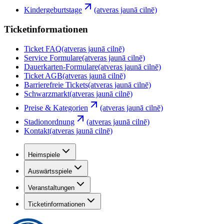
Kindergeburtstage
(atveras jaunā cilnē)
Ticketinformationen
Ticket FAQ
(atveras jaunā cilnē)
Service Formulare
(atveras jaunā cilnē)
Dauerkarten-Formulare
(atveras jaunā cilnē)
Ticket AGB
(atveras jaunā cilnē)
Barrierefreie Tickets
(atveras jaunā cilnē)
Schwarzmarkt
(atveras jaunā cilnē)
Preise & Kategorien
(atveras jaunā cilnē)
Stadionordnung
(atveras jaunā cilnē)
Kontakt
(atveras jaunā cilnē)
Heimspiele
Auswärtsspiele
Veranstaltungen
Ticketinformationen