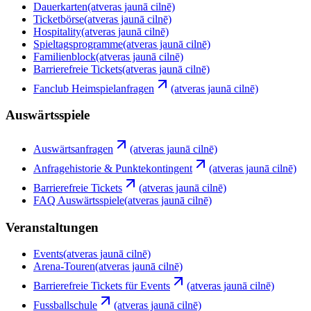
Dauerkarten
(atveras jaunā cilnē)
Ticketbörse
(atveras jaunā cilnē)
Hospitality
(atveras jaunā cilnē)
Spieltagsprogramme
(atveras jaunā cilnē)
Familienblock
(atveras jaunā cilnē)
Barrierefreie Tickets
(atveras jaunā cilnē)
Fanclub Heimspielanfragen
(atveras jaunā cilnē)
Auswärtsspiele
Auswärtsanfragen
(atveras jaunā cilnē)
Anfragehistorie & Punktekontingent
(atveras jaunā cilnē)
Barrierefreie Tickets
(atveras jaunā cilnē)
FAQ Auswärtsspiele
(atveras jaunā cilnē)
Veranstaltungen
Events
(atveras jaunā cilnē)
Arena-Touren
(atveras jaunā cilnē)
Barrierefreie Tickets für Events
(atveras jaunā cilnē)
Fussballschule
(atveras jaunā cilnē)