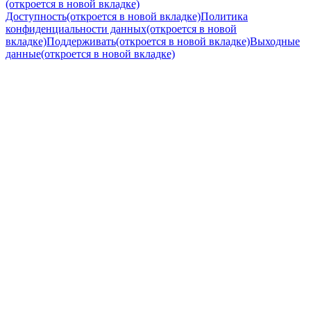
(откроется в новой вкладке)
Доступность
(откроется в новой вкладке)
Политика
конфиденциальности данных
(откроется в новой
вкладке)
Поддерживать
(откроется в новой вкладке)
Выходные
данные
(откроется в новой вкладке)