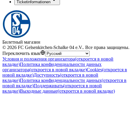
Ticketinformationen
Билетный магазин
©
2026
FC Gelsenkirchen-Schalke 04 e.V.
.
Все права защищены
.
Переключить язык
Условия и положения организатора
(откроется в новой
вкладке)
Политика конфиденциальности данных
организатора
(откроется в новой вкладке)
Cookies
(откроется в
новой вкладке)
Доступность
(откроется в новой
вкладке)
Политика конфиденциальности данных
(откроется в
новой вкладке)
Поддерживать
(откроется в новой
вкладке)
Выходные данные
(откроется в новой вкладке)