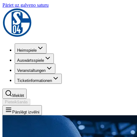
Pāriet uz galveno saturu
Heimspiele
Auswärtsspiele
Veranstaltungen
Ticketinformationen
Meklēt
Pieteikšanās
Pārslēgt izvēlni