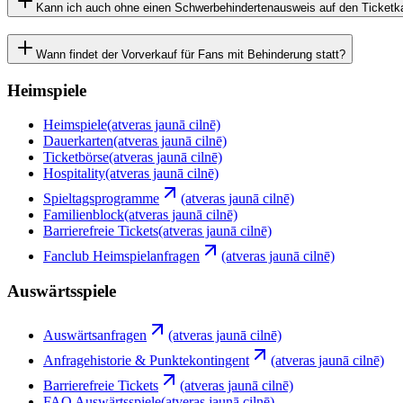
Kann ich auch ohne einen Schwerbehindertenausweis auf den Ticketka
Wann findet der Vorverkauf für Fans mit Behinderung statt?
Heimspiele
Heimspiele
(atveras jaunā cilnē)
Dauerkarten
(atveras jaunā cilnē)
Ticketbörse
(atveras jaunā cilnē)
Hospitality
(atveras jaunā cilnē)
Spieltagsprogramme
(atveras jaunā cilnē)
Familienblock
(atveras jaunā cilnē)
Barrierefreie Tickets
(atveras jaunā cilnē)
Fanclub Heimspielanfragen
(atveras jaunā cilnē)
Auswärtsspiele
Auswärtsanfragen
(atveras jaunā cilnē)
Anfragehistorie & Punktekontingent
(atveras jaunā cilnē)
Barrierefreie Tickets
(atveras jaunā cilnē)
FAQ Auswärtsspiele
(atveras jaunā cilnē)