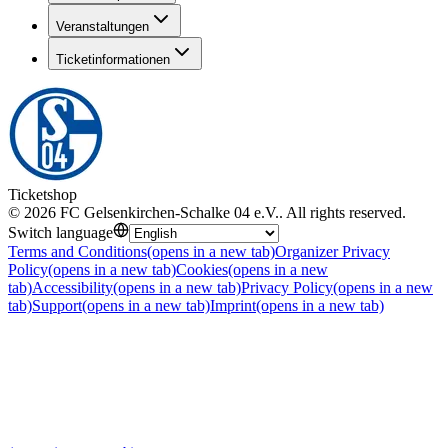
Veranstaltungen
Ticketinformationen
Ticketshop
©
2026
FC Gelsenkirchen-Schalke 04 e.V.
.
All rights reserved
.
Switch language
Terms and Conditions
(opens in a new tab)
Organizer Privacy
Policy
(opens in a new tab)
Cookies
(opens in a new
tab)
Accessibility
(opens in a new tab)
Privacy Policy
(opens in a new
tab)
Support
(opens in a new tab)
Imprint
(opens in a new tab)