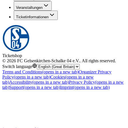
Veranstaltungen
Ticketinformationen
Ticketshop
©
2026
FC Gelsenkirchen-Schalke 04 e.V.
.
All rights reserved
.
Switch language
Terms and Conditions
(opens in a new tab)
Organizer Privacy
Policy
(opens in a new tab)
Cookies
(opens in a new
tab)
Accessibility
(opens in a new tab)
Privacy Policy
(opens in a new
tab)
Support
(opens in a new tab)
Imprint
(opens in a new tab)