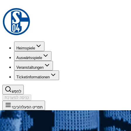
Heimspiele
Auswärtsspiele
Veranstaltungen
Ticketinformationen
לְחַפֵּשׂ
כְּנִיסָה לַמַעֲרֶכֶת
תפריט הפעלה/כיבוי