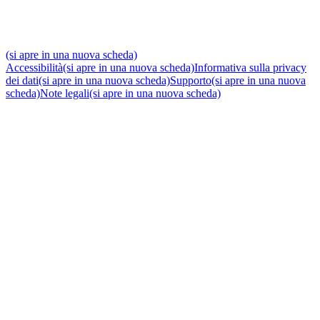
(si apre in una nuova scheda)
Accessibilità
(si apre in una nuova scheda)
Informativa sulla privacy
dei dati
(si apre in una nuova scheda)
Supporto
(si apre in una nuova
scheda)
Note legali
(si apre in una nuova scheda)