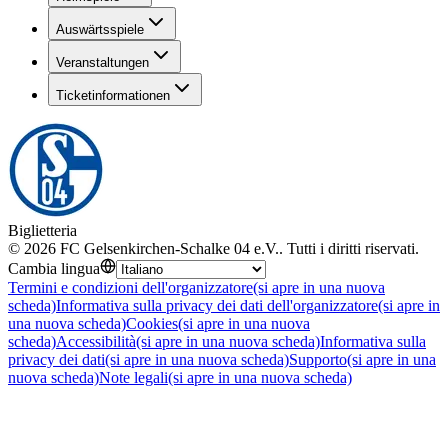
Auswärtsspiele
Veranstaltungen
Ticketinformationen
Biglietteria
©
2026
FC Gelsenkirchen-Schalke 04 e.V.
.
Tutti i diritti riservati
.
Cambia lingua
Termini e condizioni dell'organizzatore
(si apre in una nuova
scheda)
Informativa sulla privacy dei dati dell'organizzatore
(si apre in
una nuova scheda)
Cookies
(si apre in una nuova
scheda)
Accessibilità
(si apre in una nuova scheda)
Informativa sulla
privacy dei dati
(si apre in una nuova scheda)
Supporto
(si apre in una
nuova scheda)
Note legali
(si apre in una nuova scheda)