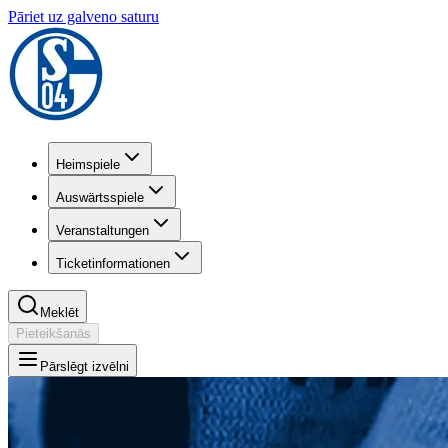
Pāriet uz galveno saturu
Heimspiele
Auswärtsspiele
Veranstaltungen
Ticketinformationen
Meklēt
Pieteikšanās
Pārslēgt izvēlni