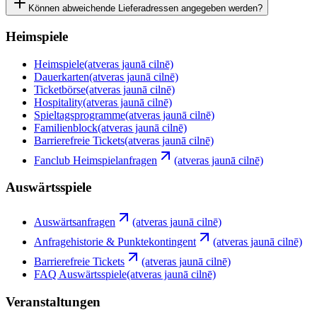
Können abweichende Lieferadressen angegeben werden?
Heimspiele
Heimspiele
(atveras jaunā cilnē)
Dauerkarten
(atveras jaunā cilnē)
Ticketbörse
(atveras jaunā cilnē)
Hospitality
(atveras jaunā cilnē)
Spieltagsprogramme
(atveras jaunā cilnē)
Familienblock
(atveras jaunā cilnē)
Barrierefreie Tickets
(atveras jaunā cilnē)
Fanclub Heimspielanfragen
(atveras jaunā cilnē)
Auswärtsspiele
Auswärtsanfragen
(atveras jaunā cilnē)
Anfragehistorie & Punktekontingent
(atveras jaunā cilnē)
Barrierefreie Tickets
(atveras jaunā cilnē)
FAQ Auswärtsspiele
(atveras jaunā cilnē)
Veranstaltungen