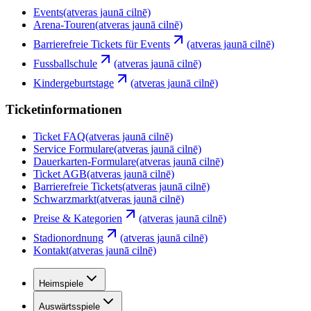
Events
(atveras jaunā cilnē)
Arena-Touren
(atveras jaunā cilnē)
Barrierefreie Tickets für Events
(atveras jaunā cilnē)
Fussballschule
(atveras jaunā cilnē)
Kindergeburtstage
(atveras jaunā cilnē)
Ticketinformationen
Ticket FAQ
(atveras jaunā cilnē)
Service Formulare
(atveras jaunā cilnē)
Dauerkarten-Formulare
(atveras jaunā cilnē)
Ticket AGB
(atveras jaunā cilnē)
Barrierefreie Tickets
(atveras jaunā cilnē)
Schwarzmarkt
(atveras jaunā cilnē)
Preise & Kategorien
(atveras jaunā cilnē)
Stadionordnung
(atveras jaunā cilnē)
Kontakt
(atveras jaunā cilnē)
Heimspiele
Auswärtsspiele