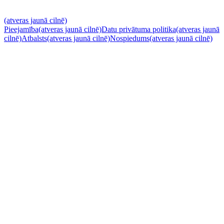
(atveras jaunā cilnē)
Pieejamība
(atveras jaunā cilnē)
Datu privātuma politika
(atveras jaunā
cilnē)
Atbalsts
(atveras jaunā cilnē)
Nospiedums
(atveras jaunā cilnē)