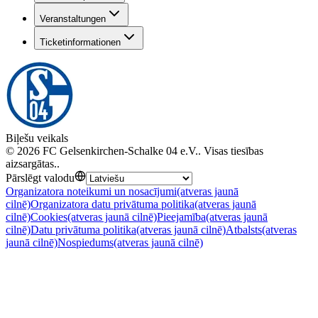
Veranstaltungen
Ticketinformationen
Biļešu veikals
©
2026
FC Gelsenkirchen-Schalke 04 e.V.
.
Visas tiesības
aizsargātas.
.
Pārslēgt valodu
Organizatora noteikumi un nosacījumi
(atveras jaunā
cilnē)
Organizatora datu privātuma politika
(atveras jaunā
cilnē)
Cookies
(atveras jaunā cilnē)
Pieejamība
(atveras jaunā
cilnē)
Datu privātuma politika
(atveras jaunā cilnē)
Atbalsts
(atveras
jaunā cilnē)
Nospiedums
(atveras jaunā cilnē)