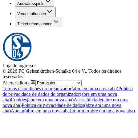
Auswärtsspiele
Veranstaltungen
Ticketinformationen
Loja de ingressos
©
2026
FC Gelsenkirchen-Schalke 04 e.V.
.
Todos os direitos
reservados
.
Alterar idioma
Termos e condições do organizador
(abre em uma nova aba)
Política
de privacidade de dados do organizador
(abre em uma nova
aba)
Cookies
(abre em uma nova aba)
Acessibilidade
(abre em uma
nova aba)
Política de privacidade de dados
(abre em uma nova
aba)
Apoiar
(abre em uma nova aba)
Imprimir
(abre em uma nova aba)