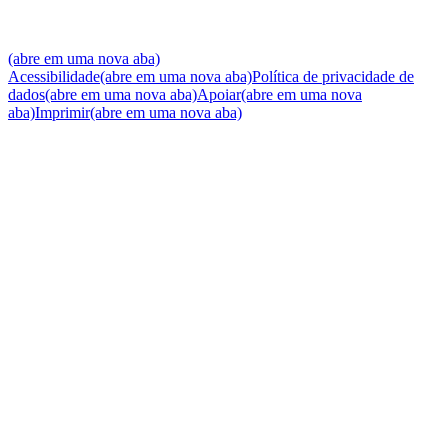
(abre em uma nova aba)
Acessibilidade
(abre em uma nova aba)
Política de privacidade de
dados
(abre em uma nova aba)
Apoiar
(abre em uma nova
aba)
Imprimir
(abre em uma nova aba)