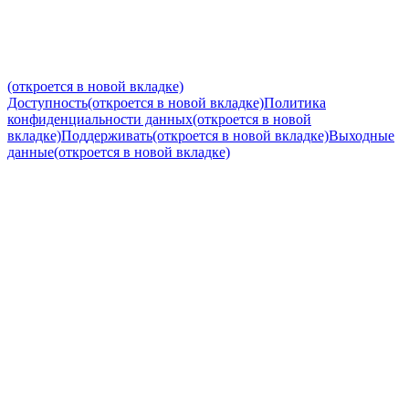
(откроется в новой вкладке)
Доступность
(откроется в новой вкладке)
Политика
конфиденциальности данных
(откроется в новой
вкладке)
Поддерживать
(откроется в новой вкладке)
Выходные
данные
(откроется в новой вкладке)