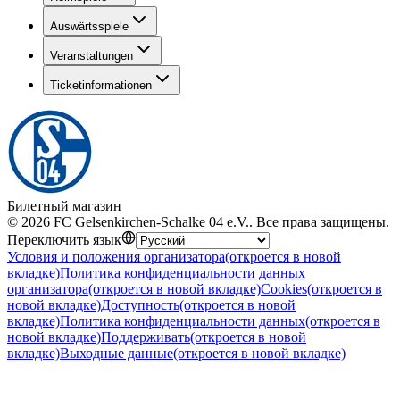
Auswärtsspiele
Veranstaltungen
Ticketinformationen
Билетный магазин
©
2026
FC Gelsenkirchen-Schalke 04 e.V.
.
Все права защищены
.
Переключить язык
Условия и положения организатора
(откроется в новой
вкладке)
Политика конфиденциальности данных
организатора
(откроется в новой вкладке)
Cookies
(откроется в
новой вкладке)
Доступность
(откроется в новой
вкладке)
Политика конфиденциальности данных
(откроется в
новой вкладке)
Поддерживать
(откроется в новой
вкладке)
Выходные данные
(откроется в новой вкладке)