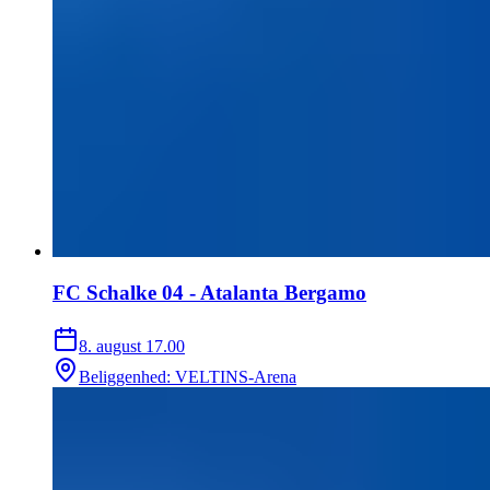
FC Schalke 04 - Atalanta Bergamo
8. august
17.00
Beliggenhed
:
VELTINS-Arena