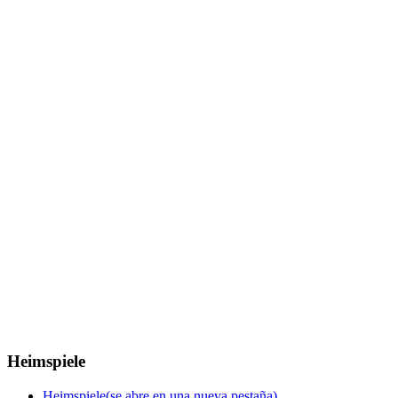
Heimspiele
Heimspiele
(se abre en una nueva pestaña)