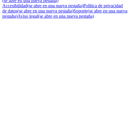
(se abre en una nueva pestaña)
Accesibilidad
(se abre en una nueva pestaña)
Política de privacidad
de datos
(se abre en una nueva pestaña)
Soporte
(se abre en una nueva
pestaña)
Aviso legal
(se abre en una nueva pestaña)