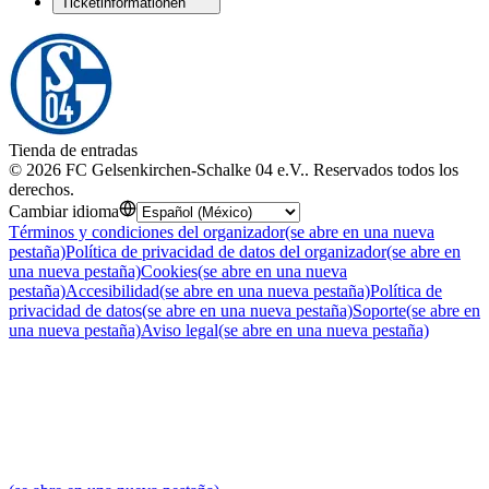
Ticketinformationen
Tienda de entradas
©
2026
FC Gelsenkirchen-Schalke 04 e.V.
.
Reservados todos los
derechos
.
Cambiar idioma
Términos y condiciones del organizador
(se abre en una nueva
pestaña)
Política de privacidad de datos del organizador
(se abre en
una nueva pestaña)
Cookies
(se abre en una nueva
pestaña)
Accesibilidad
(se abre en una nueva pestaña)
Política de
privacidad de datos
(se abre en una nueva pestaña)
Soporte
(se abre en
una nueva pestaña)
Aviso legal
(se abre en una nueva pestaña)