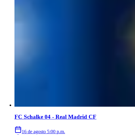
FC Schalke 04 - Real Madrid CF
16 de agosto
5:00 p.m.