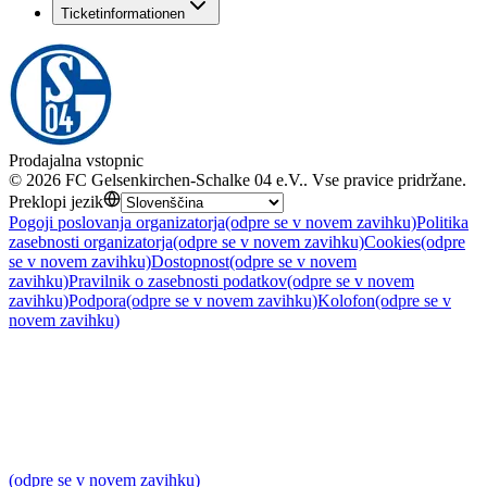
Ticketinformationen
Prodajalna vstopnic
©
2026
FC Gelsenkirchen-Schalke 04 e.V.
.
Vse pravice pridržane
.
Preklopi jezik
Pogoji poslovanja organizatorja
(odpre se v novem zavihku)
Politika
zasebnosti organizatorja
(odpre se v novem zavihku)
Cookies
(odpre
se v novem zavihku)
Dostopnost
(odpre se v novem
zavihku)
Pravilnik o zasebnosti podatkov
(odpre se v novem
zavihku)
Podpora
(odpre se v novem zavihku)
Kolofon
(odpre se v
novem zavihku)
(odpre se v novem zavihku)