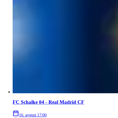
FC Schalke 04 - Real Madrid CF
16. avgust
17:00