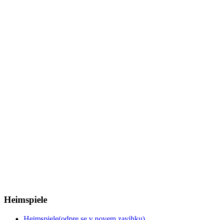
Heimspiele
Heimspiele
(odpre se v novem zavihku)