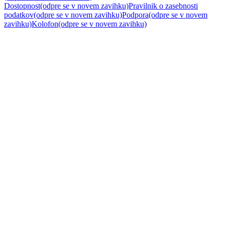
Dostopnost
(odpre se v novem zavihku)
Pravilnik o zasebnosti
podatkov
(odpre se v novem zavihku)
Podpora
(odpre se v novem
zavihku)
Kolofon
(odpre se v novem zavihku)