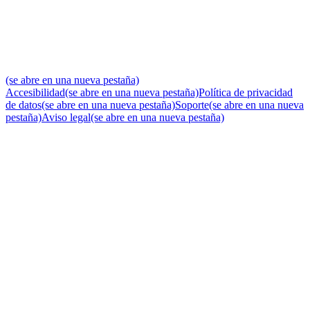
(se abre en una nueva pestaña)
Accesibilidad
(se abre en una nueva pestaña)
Política de privacidad
de datos
(se abre en una nueva pestaña)
Soporte
(se abre en una nueva
pestaña)
Aviso legal
(se abre en una nueva pestaña)