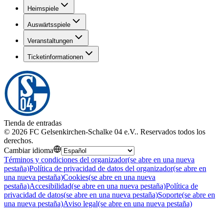
Heimspiele
Auswärtsspiele
Veranstaltungen
Ticketinformationen
Tienda de entradas
©
2026
FC Gelsenkirchen-Schalke 04 e.V.
.
Reservados todos los
derechos
.
Cambiar idioma
Términos y condiciones del organizador
(se abre en una nueva
pestaña)
Política de privacidad de datos del organizador
(se abre en
una nueva pestaña)
Cookies
(se abre en una nueva
pestaña)
Accesibilidad
(se abre en una nueva pestaña)
Política de
privacidad de datos
(se abre en una nueva pestaña)
Soporte
(se abre en
una nueva pestaña)
Aviso legal
(se abre en una nueva pestaña)