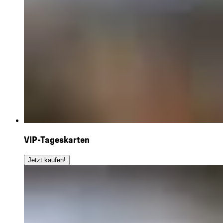
VIP-Tageskarten
Jetzt kaufen!