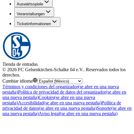
Auswärtsspiele
Veranstaltungen
Ticketinformationen
Tienda de entradas
©
2026
FC Gelsenkirchen-Schalke 04 e.V.
.
Reservados todos los
derechos
.
Cambiar idioma
Términos y condiciones del organizador
(se abre en una nueva
pestaña)
Política de privacidad de datos del organizador
(se abre en
una nueva pestaña)
Cookies
(se abre en una nueva
pestaña)
Accesibilidad
(se abre en una nueva pestaña)
Política de
privacidad de datos
(se abre en una nueva pestaña)
Soporte
(se abre en
una nueva pestaña)
Aviso legal
(se abre en una nueva pestaña)