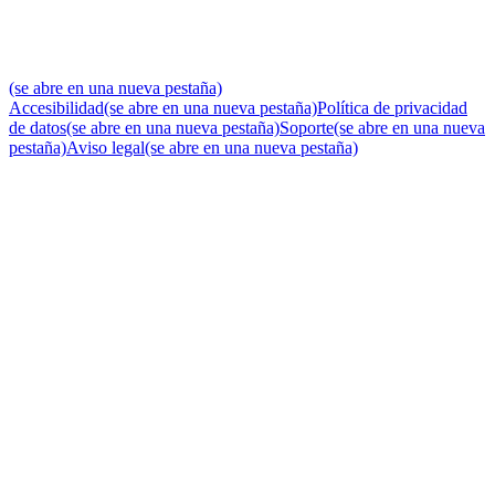
(se abre en una nueva pestaña)
Accesibilidad
(se abre en una nueva pestaña)
Política de privacidad
de datos
(se abre en una nueva pestaña)
Soporte
(se abre en una nueva
pestaña)
Aviso legal
(se abre en una nueva pestaña)