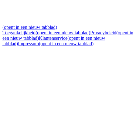
(opent in een nieuw tabblad)
Toegankelijkheid
(opent in een nieuw tabblad)
Privacybeleid
(opent in
een nieuw tabblad)
Klantenservice
(opent in een nieuw
tabblad)
Impressum
(opent in een nieuw tabblad)