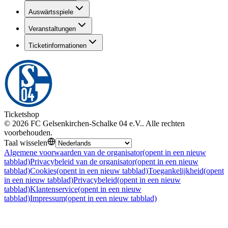
Auswärtsspiele
Veranstaltungen
Ticketinformationen
Ticketshop
©
2026
FC Gelsenkirchen-Schalke 04 e.V.
.
Alle rechten
voorbehouden
.
Taal wisselen
Algemene voorwaarden van de organisator
(opent in een nieuw
tabblad)
Privacybeleid van de organisator
(opent in een nieuw
tabblad)
Cookies
(opent in een nieuw tabblad)
Toegankelijkheid
(opent
in een nieuw tabblad)
Privacybeleid
(opent in een nieuw
tabblad)
Klantenservice
(opent in een nieuw
tabblad)
Impressum
(opent in een nieuw tabblad)