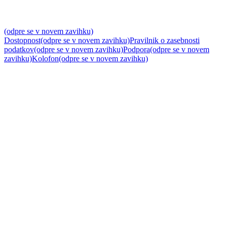
(odpre se v novem zavihku)
Dostopnost
(odpre se v novem zavihku)
Pravilnik o zasebnosti
podatkov
(odpre se v novem zavihku)
Podpora
(odpre se v novem
zavihku)
Kolofon
(odpre se v novem zavihku)