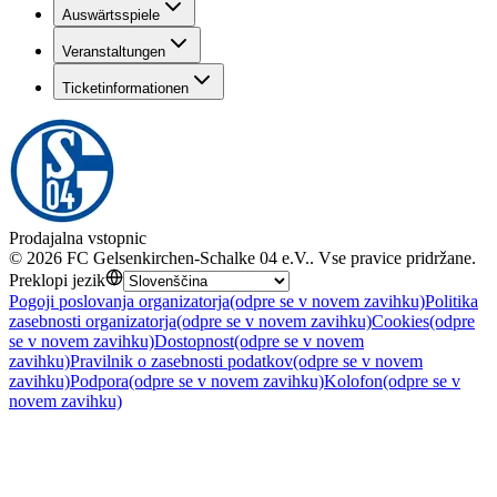
Auswärtsspiele
Veranstaltungen
Ticketinformationen
Prodajalna vstopnic
©
2026
FC Gelsenkirchen-Schalke 04 e.V.
.
Vse pravice pridržane
.
Preklopi jezik
Pogoji poslovanja organizatorja
(odpre se v novem zavihku)
Politika
zasebnosti organizatorja
(odpre se v novem zavihku)
Cookies
(odpre
se v novem zavihku)
Dostopnost
(odpre se v novem
zavihku)
Pravilnik o zasebnosti podatkov
(odpre se v novem
zavihku)
Podpora
(odpre se v novem zavihku)
Kolofon
(odpre se v
novem zavihku)