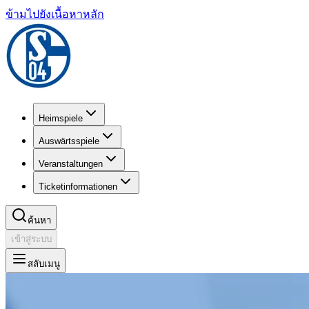
ข้ามไปยังเนื้อหาหลัก
Heimspiele
Auswärtsspiele
Veranstaltungen
Ticketinformationen
ค้นหา
เข้าสู่ระบบ
สลับเมนู