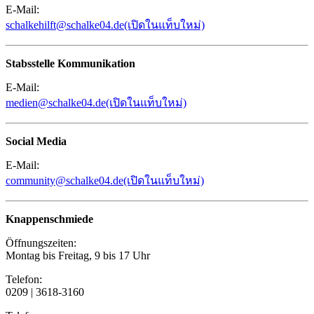
E-Mail:
schalkehilft@schalke04.de
(เปิดในแท็บใหม่)
Stabsstelle Kommunikation
E-Mail:
medien@schalke04.de
(เปิดในแท็บใหม่)
Social Media
E-Mail:
community@schalke04.de
(เปิดในแท็บใหม่)
Knappenschmiede
Öffnungszeiten:
Montag bis Freitag, 9 bis 17 Uhr
Telefon:
0209 | 3618-3160