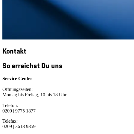
Kontakt
So erreichst Du uns
Service Center
Öffnungszeiten:
Montag bis Freitag, 10 bis 18 Uhr.
Telefon:
0209 | 9775 1877
Telefax:
0209 | 3618 9859