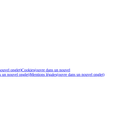
nouvel onglet)
Cookies
(ouvre dans un nouvel
s un nouvel onglet)
Mentions légales
(ouvre dans un nouvel onglet)