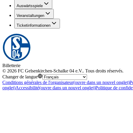
Auswärtsspiele
Veranstaltungen
Ticketinformationen
Billetterie
©
2026
FC Gelsenkirchen-Schalke 04 e.V.
.
Tous droits réservés
.
Changer de langue
Conditions générales de l'organisateur
(ouvre dans un nouvel onglet)
P
onglet)
Accessibilité
(ouvre dans un nouvel onglet)
Politique de confide