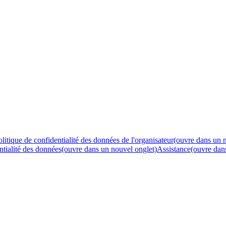
olitique de confidentialité des données de l'organisateur
(ouvre dans un 
ntialité des données
(ouvre dans un nouvel onglet)
Assistance
(ouvre dan