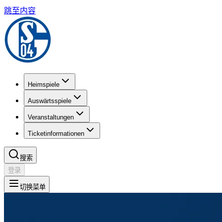
跳至内容
Heimspiele
Auswärtsspiele
Veranstaltungen
Ticketinformationen
搜索
登录
切换菜单