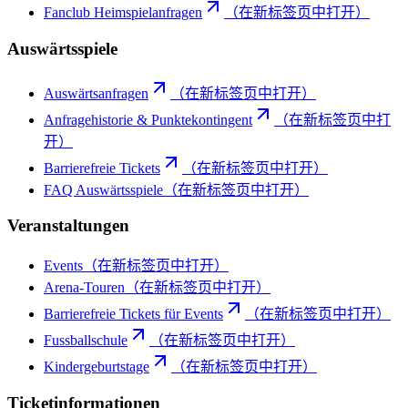
Fanclub Heimspielanfragen
（在新标签页中打开）
Auswärtsspiele
Auswärtsanfragen
（在新标签页中打开）
Anfragehistorie & Punktekontingent
（在新标签页中打
开）
Barrierefreie Tickets
（在新标签页中打开）
FAQ Auswärtsspiele
（在新标签页中打开）
Veranstaltungen
Events
（在新标签页中打开）
Arena-Touren
（在新标签页中打开）
Barrierefreie Tickets für Events
（在新标签页中打开）
Fussballschule
（在新标签页中打开）
Kindergeburtstage
（在新标签页中打开）
Ticketinformationen