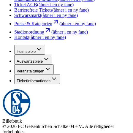
Ticket AGB
(åbner i en ny fane)
Barrierefreie Tickets
(åbner i en ny fane)
Schwarzmarkt
(åbner i en ny fane)
Preise & Kategorien
(åbner i en ny fane)
Stadionordnung
(åbner i en ny fane)
Kontakt
(åbner i en ny fane)
Heimspiele
Auswärtsspiele
Veranstaltungen
Ticketinformationen
Billetbutik
©
2026
FC Gelsenkirchen-Schalke 04 e.V.
.
Alle rettigheder
forbeholdes
.