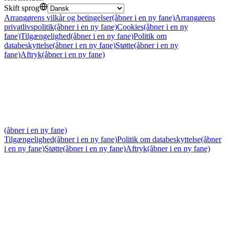
Skift sprog
Arrangørens vilkår og betingelser
(åbner i en ny fane)
Arrangørens
privatlivspolitik
(åbner i en ny fane)
Cookies
(åbner i en ny
fane)
Tilgængelighed
(åbner i en ny fane)
Politik om
databeskyttelse
(åbner i en ny fane)
Støtte
(åbner i en ny
fane)
Aftryk
(åbner i en ny fane)
(åbner i en ny fane)
Tilgængelighed
(åbner i en ny fane)
Politik om databeskyttelse
(åbner
i en ny fane)
Støtte
(åbner i en ny fane)
Aftryk
(åbner i en ny fane)