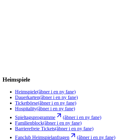
Heimspiele
Heimspiele
(åbner i en ny fane)
Dauerkarten
(åbner i en ny fane)
Ticketbörse
(åbner i en ny fane)
Hospitality
(åbner i en ny fane)
Spieltagsprogramme
(åbner i en ny fane)
Familienblock
(åbner i en ny fane)
Barrierefreie Tickets
(åbner i en ny fane)
Fanclub Heimspielanfragen
(åbner i en ny fane)