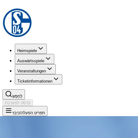
Heimspiele
Auswärtsspiele
Veranstaltungen
Ticketinformationen
לְחַפֵּשׂ
כְּנִיסָה לַמַעֲרֶכֶת
תפריט הפעלה/כיבוי