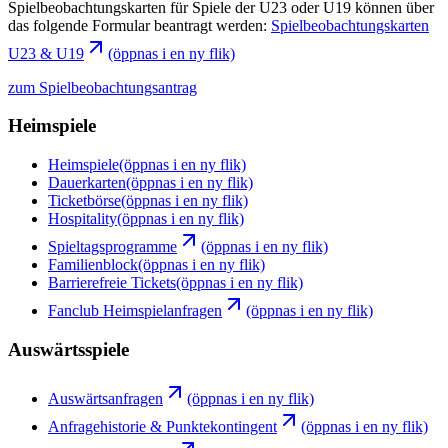
Spielbeobachtungskarten für Spiele der U23 oder U19 können über
das folgende Formular beantragt werden:
Spielbeobachtungskarten
U23 & U19
(öppnas i en ny flik)
zum Spielbeobachtungsantrag
Heimspiele
Heimspiele
(öppnas i en ny flik)
Dauerkarten
(öppnas i en ny flik)
Ticketbörse
(öppnas i en ny flik)
Hospitality
(öppnas i en ny flik)
Spieltagsprogramme
(öppnas i en ny flik)
Familienblock
(öppnas i en ny flik)
Barrierefreie Tickets
(öppnas i en ny flik)
Fanclub Heimspielanfragen
(öppnas i en ny flik)
Auswärtsspiele
Auswärtsanfragen
(öppnas i en ny flik)
Anfragehistorie & Punktekontingent
(öppnas i en ny flik)