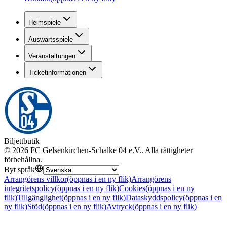
Heimspiele
Auswärtsspiele
Veranstaltungen
Ticketinformationen
Biljettbutik
©
2026
FC Gelsenkirchen-Schalke 04 e.V.
.
Alla rättigheter
förbehållna
.
Byt språk
Arrangörens villkor
(öppnas i en ny flik)
Arrangörens
integritetspolicy
(öppnas i en ny flik)
Cookies
(öppnas i en ny
flik)
Tillgänglighet
(öppnas i en ny flik)
Dataskyddspolicy
(öppnas i en
ny flik)
Stöd
(öppnas i en ny flik)
Avtryck
(öppnas i en ny flik)