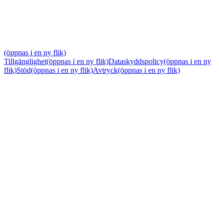
(öppnas i en ny flik)
Tillgänglighet
(öppnas i en ny flik)
Dataskyddspolicy
(öppnas i en ny
flik)
Stöd
(öppnas i en ny flik)
Avtryck
(öppnas i en ny flik)